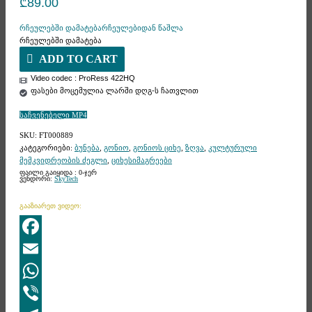
₾
89.00
რჩეულებში დამატება
რჩეულებიდან წაშლა
რჩეულებში დამატება
ADD TO CART
Video codec : ProRess 422HQ
ფასები მოცემულია ლარში დღგ-ს ჩათვლით
საჩვენებელი MP4
SKU:
FT000889
კატეგორიები:
ბუნება
,
გონიო
,
გონიოს ციხე
,
ზღვა
,
კულტურული
მემკვიდრეობის ძეგლი
,
ციხესიმაგრეები
ფაილი გაიყიდა : 0-ჯერ
ვენდორი:
SkyTech
გააზიარეთ ვიდეო:
Facebook
Email
WhatsApp