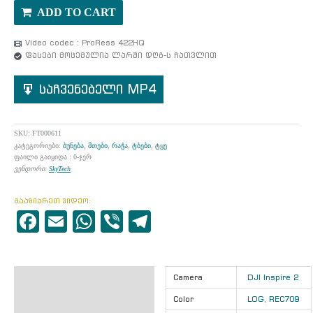
ADD TO CART
Video codec : ProRess 422HQ
ფასები მოცემულია ლარში დღგ-ს ჩათვლით
საჩვენებელი MP4
SKU:
FT000611
კატეგორიები:
ბუნება
,
მთები
,
რაჭა
,
ტბები
,
ტყე
ფაილი გაიყიდა : 0-ჯერ
ვენდორი:
SkyTech
გააზიარეთ ვიდეო:
Facebook
Email
WhatsApp
Viber
Telegram
ინფორმაცია
Camera
DJI Inspire 2
აღწერა
Color
LOG
,
REC709