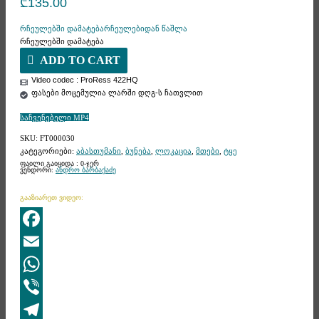
₾
135.00
რჩეულებში დამატება
რჩეულებიდან წაშლა
რჩეულებში დამატება
ADD TO CART
Video codec : ProRess 422HQ
ფასები მოცემულია ლარში დღგ-ს ჩათვლით
საჩვენებელი MP4
SKU:
FT000030
კატეგორიები:
აბასთუმანი
,
ბუნება
,
ლოკაცია
,
მთები
,
ტყე
ფაილი გაიყიდა : 0-ჯერ
ვენდორი:
ანდრო ბარბაქაძე
გააზიარეთ ვიდეო:
Facebook
Email
WhatsApp
Viber