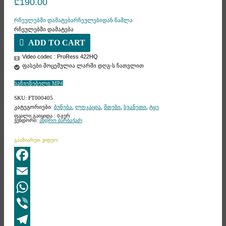
₾
190.00
რჩეულებში დამატება
რჩეულებიდან წაშლა
რჩეულებში დამატება
ADD TO CART
Video codec : ProRess 422HQ
ფასები მოცემულია ლარში დღგ-ს ჩათვლით
საჩვენებელი MP4
SKU:
FT000405
კატეგორიები:
ბუნება
,
ლოკაცია
,
მთები
,
სვანეთი
,
ტყე
ფაილი გაიყიდა : 0-ჯერ
ვენდორი:
ანდრო ბარბაქაძე
გააზიარეთ ვიდეო:
Facebook
Email
WhatsApp
Viber