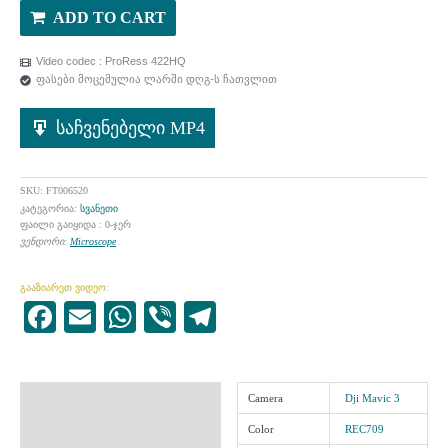
ADD TO CART
Video codec : ProRess 422HQ
ფასები მოცემულია ლარში დღგ-ს ჩათვლით
საჩვენებელი MP4
SKU:
FT006520
კატეგორია:
სვანეთი
ფაილი გაიყიდა : 0-ჯერ
ვენდორი:
Microscope
გააზიარეთ ვიდეო:
Facebook
Email
WhatsApp
Viber
Telegram
ინფორმაცია
Camera
Dji Mavic 3
Color
REC709