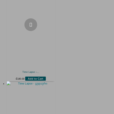
Time Lapse –...
Add to Cart
₾
180.00