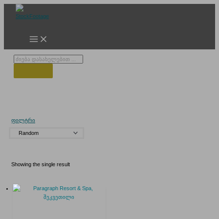
Skip
to
content
Products
search
Paragraph Resort & Spa
ფილტრი
Showing the single result