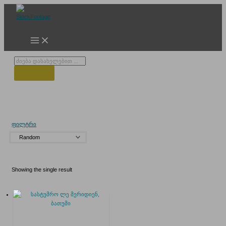
Skip
to
content
Products
search
Le Meridien Batumi
ფილტრი
Showing the single result