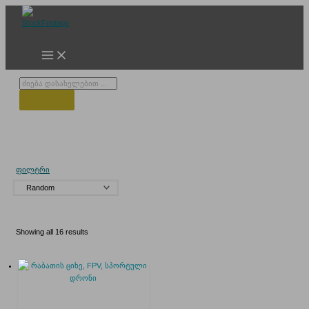
Skip
to
content
Products
search
FPV Drone
ფილტრი
Showing all 16 results