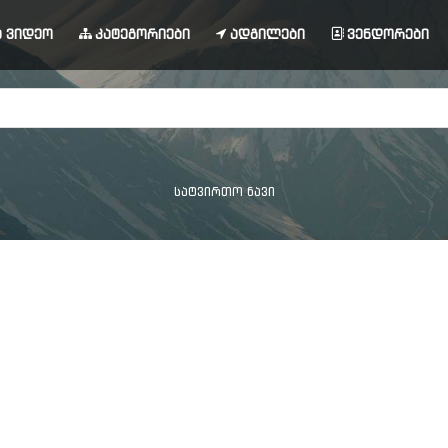
 ვიდეო
კატეგორიები
ადგილები
ვენდორები
სატვირთო ნავი