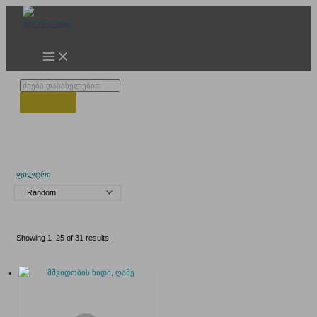
Skip
to
content
Products
search
რიყე
ფილტრი
Showing 1–25 of 31 results