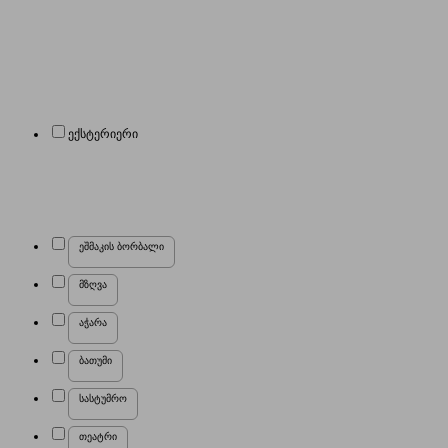
ექსტერიერი
ეშმაკის ბორბალი
მზღვა
აჭარა
ბათუმი
სასტუმრო
თეატრი