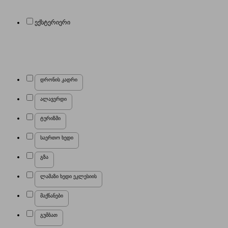
ექსტერიერი
დრონის კადრი
ალავერდი
ტურიზმი
საერთო ხედი
გზა
ლამაზი ხედი ეკლესიის
მაქნანები
გუმბათ