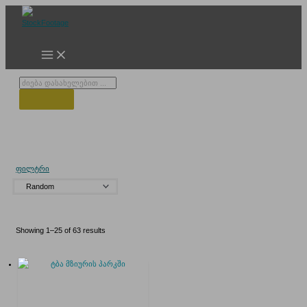
Skip
to
content
Products
search
ვერა
ფილტრი
Showing 1–25 of 63 results