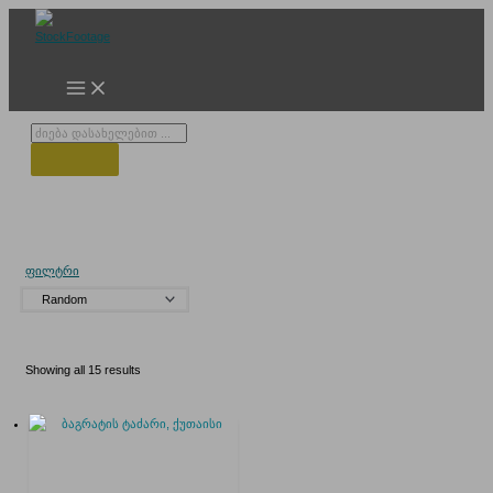
Skip
to
content
Products
search
ვაზი
ფილტრი
Showing all 15 results