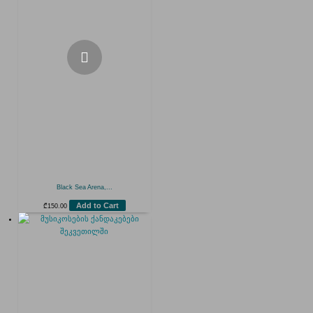
Black Sea Arena,...
Add to Cart
₾
150.00