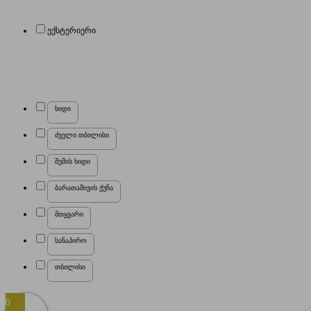
ექსტერიერი
ხიდი
ძველი თბილისი
შუშის ხიდი
ბარათაშივის ქუჩა
მთყვარი
სანაპირო
თბილისი
0