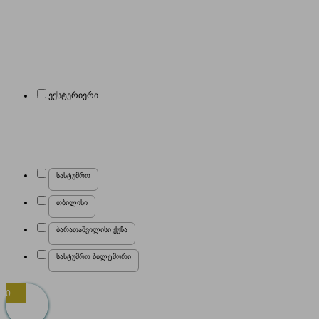
ექსტერიერი
სასტუმრო
თბილისი
ბარათაშვილისი ქუჩა
სასტუმრო ბილტმორი
0