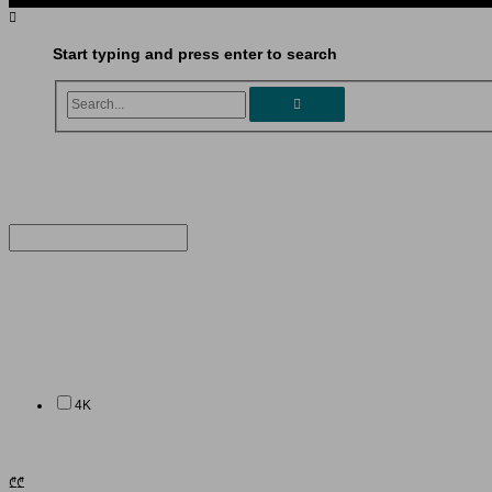
Start typing and press enter to search
Search...
4K
₾
₾