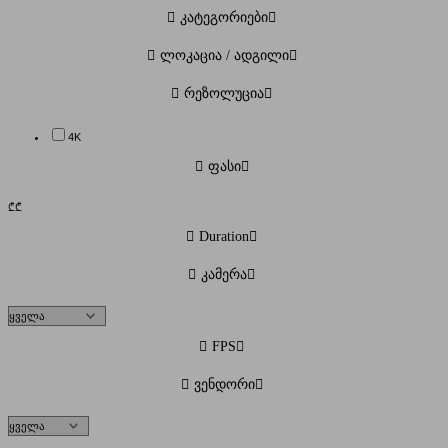
კატეგორიები
ლოკაცია / ადგილი
რეზოლუცია
4K
ფასი
₾
₾
Duration
კამერა
FPS
ვენდორი