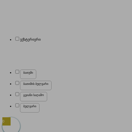
ექსტერიერი
ბათუმი
ბათიმის ბულვარი
გვიანი საღამო
ბულვარი
0