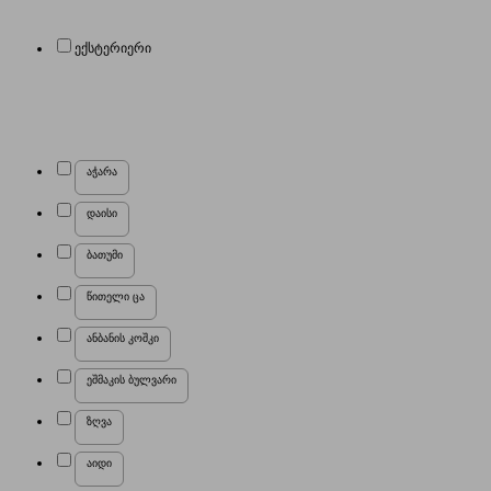
ექსტერიერი
აჭარა
დაისი
ბათუმი
წითელი ცა
ანბანის კოშკი
ეშმაკის ბულვარი
ზღვა
აიდი