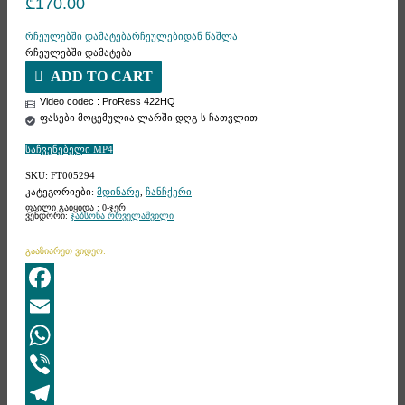
₾
170.00
რჩეულებში დამატება
რჩეულებიდან წაშლა
რჩეულებში დამატება
ADD TO CART
Video codec : ProRess 422HQ
ფასები მოცემულია ლარში დღგ-ს ჩათვლით
საჩვენებელი MP4
SKU:
FT005294
კატეგორიები:
მდინარე
,
ჩანჩქერი
ფაილი გაიყიდა : 0-ჯერ
ვენდორი:
ჯაბსონა ორველაშვილი
გააზიარეთ ვიდეო:
Facebook
Email
WhatsApp
Viber