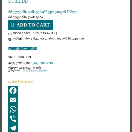
₾
180.00
რჩეულებში დამატება
რჩეულებიდან წაშლა
რჩეულებში დამატება
ADD TO CART
Video codec : ProRess 422HQ
ფასები მოცემულია ლარში დღგ-ს ჩათვლით
საჩვენებელი MP4
SKU:
FT003279
კატეგორიები:
ვაკე
,
თბილისი
ფაილი გაიყიდა : 0-ჯერ
ვენდორი:
Silk Factory Studio
გააზიარეთ ვიდეო:
Facebook
Email
WhatsApp
Viber