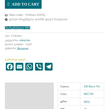
ADD TO CART
Video codec : ProRess 422HQ
ფასები მოცემულია ლარში დღგ-ს ჩათვლით
საჩვენებელი MP4
SKU:
FT002884
კატეგორია:
თბილისი
ფაილი გაიყიდა : 0-ჯერ
ვენდორი:
Microscope
გააზიარეთ ვიდეო:
Facebook
Email
WhatsApp
Viber
Telegram
ინფორმაცია
Camera
DJI Mavic Pro
Color
REC709
დრო
დღე