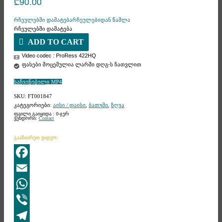
₾
90.00
რჩეულებში დამატება
რჩეულებიდან წაშლა
რჩეულებში დამატება
ADD TO CART
Video codec : ProRess 422HQ
ფასები მოცემულია ლარში დღგ-ს ჩათვლით
საჩვენებელი MP4
SKU:
FT001847
კატეგორიები:
აისი / დაისი
,
ბათუმი
,
ზღვა
ფაილი გაიყიდა : 0-ჯერ
ვენდორი:
Contact
გააზიარეთ ვიდეო:
Facebook
Email
WhatsApp
Viber