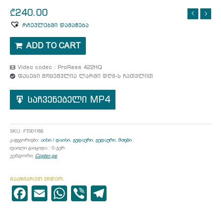
₾
240.00
რჩეულებში დამატება
ADD TO CART
Video codec : ProRess 422HQ
ფასები მოცემულია ლარში დღგ-ს ჩათვლით
საჩვენებელი MP4
SKU:
FT001188
კატეგორიები:
აისი / დაისი
,
გუდაური
,
გუდაური
,
მთები
ფაილი გაიყიდა : 0-ჯერ
ვენდორი:
Copter.ge
გააზიარეთ ვიდეო:
Facebook
Email
WhatsApp
Viber
Telegram