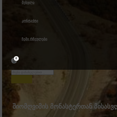
შესვლა
კონტაქტი
ჩემი რჩეულები
Products
search
​შიომღვიმის მონასტერთან მისას