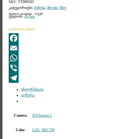
SKU:
FT000595
კატეგორიები:
ბუნება
,
მთები
,
სნო
ფაილი გაიყიდა : 0-ჯერ
ვენდორი:
SkyTech
გააზიარეთ ვიდეო:
Facebook
Email
WhatsApp
Viber
Telegram
ინფორმაცია
აღწერა
Camera
DJI Inspire 2
Color
LOG
,
REC709