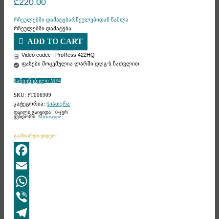
₾
220.00
რჩეულებში დამატება
რჩეულებიდან წაშლა
რჩეულებში დამატება
ADD TO CART
Video codec : ProRess 422HQ
ფასები მოცემულია ლარში დღგ-ს ჩათვლით
საჩვენებელი MP4
SKU:
FT006909
კატეგორია:
ჭიათურა
ფაილი გაიყიდა : 0-ჯერ
ვენდორი:
Microscope
გააზიარეთ ვიდეო:
Facebook
Email
WhatsApp
Viber