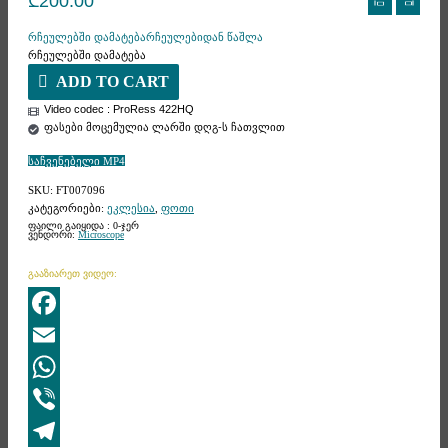
₾
200.00
რჩეულებში დამატება
რჩეულებიდან წაშლა
რჩეულებში დამატება
ADD TO CART
Video codec : ProRess 422HQ
ფასები მოცემულია ლარში დღგ-ს ჩათვლით
საჩვენებელი MP4
SKU:
FT007096
კატეგორიები:
ეკლესია
,
ფოთი
ფაილი გაიყიდა : 0-ჯერ
ვენდორი:
Microscope
გააზიარეთ ვიდეო:
Facebook
Email
WhatsApp
Viber