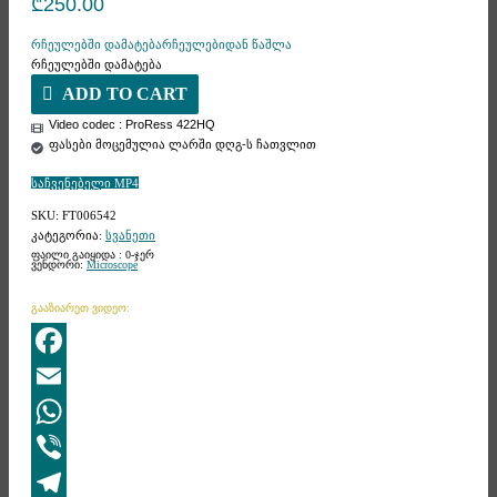
₾
250.00
რჩეულებში დამატება
რჩეულებიდან წაშლა
რჩეულებში დამატება
ADD TO CART
Video codec : ProRess 422HQ
ფასები მოცემულია ლარში დღგ-ს ჩათვლით
საჩვენებელი MP4
SKU:
FT006542
კატეგორია:
სვანეთი
ფაილი გაიყიდა : 0-ჯერ
ვენდორი:
Microscope
გააზიარეთ ვიდეო:
Facebook
Email
WhatsApp
Viber