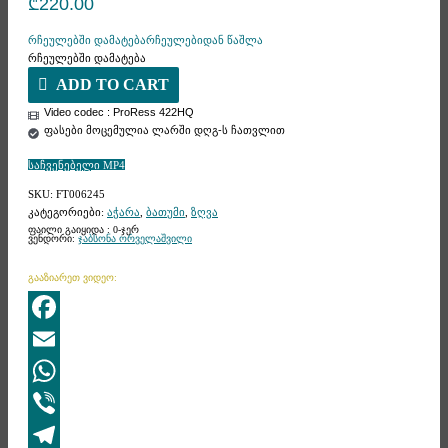
₾
220.00
რჩეულებში დამატება
რჩეულებიდან წაშლა
რჩეულებში დამატება
ADD TO CART
Video codec : ProRess 422HQ
ფასები მოცემულია ლარში დღგ-ს ჩათვლით
საჩვენებელი MP4
SKU:
FT006245
კატეგორიები:
აჭარა
,
ბათუმი
,
ზღვა
ფაილი გაიყიდა : 0-ჯერ
ვენდორი:
ჯაბსონა ორველაშვილი
გააზიარეთ ვიდეო:
Facebook
Email
WhatsApp
Viber