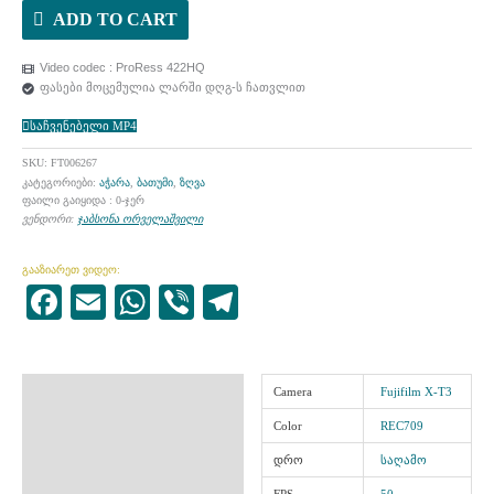
ADD TO CART
Video codec : ProRess 422HQ
ფასები მოცემულია ლარში დღგ-ს ჩათვლით
საჩვენებელი MP4
SKU:
FT006267
კატეგორიები:
აჭარა
,
ბათუმი
,
ზღვა
ფაილი გაიყიდა : 0-ჯერ
ვენდორი:
ჯაბსონა ორველაშვილი
გააზიარეთ ვიდეო:
Facebook
Email
WhatsApp
Viber
Telegram
ინფორმაცია
Camera
Fujifilm X-T3
Color
REC709
დრო
საღამო