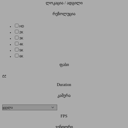
ლოკაცია / ადგილი
რეზოლუცია
HD
2K
3K
4K
5K
6K
ფასი
₾
₾
Duration
კამერა
FPS
ვენდორი